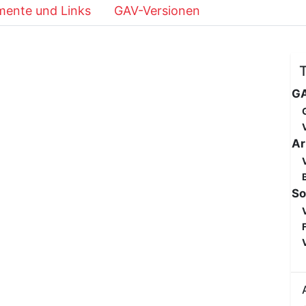
ente und Links
GAV-Versionen
GA
Ar
So