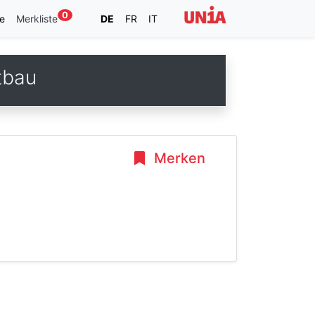
0
e
Merkliste
DE
FR
IT
stbau
Merken