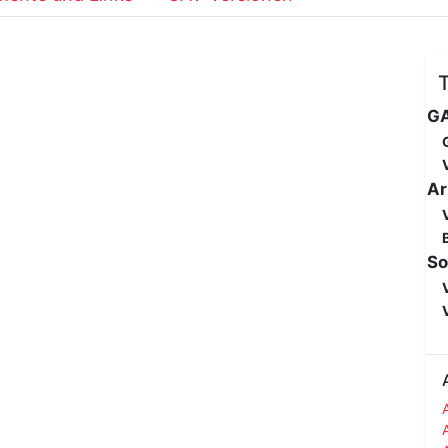
GA
Ar
So