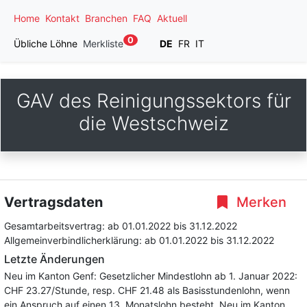
Home
Kontakt
Branchen
FAQ
Aktuell
0
Übliche Löhne
Merkliste
DE
FR
IT
GAV des Reinigungssektors für
die Westschweiz
Vertragsdaten
Merken
Gesamtarbeitsvertrag:
ab 01.01.2022
bis 31.12.2022
Allgemeinverbindlicherklärung:
ab 01.01.2022
bis 31.12.2022
Letzte Änderungen
Neu im Kanton Genf: Gesetzlicher Mindestlohn ab 1. Januar 2022:
CHF 23.27/Stunde, resp. CHF 21.48 als Basisstundenlohn, wenn
ein Anspruch auf einen 13. Monatslohn besteht. Neu im Kanton