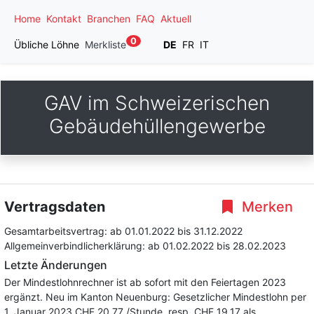
Home
Kontakt
Branchen
FAQ
Aktuell
0
Übliche Löhne
Merkliste
DE
FR
IT
GAV im Schweizerischen
Gebäudehüllengewerbe
Vertragsdaten
Merken
Gesamtarbeitsvertrag:
ab 01.01.2022
bis 31.12.2022
Allgemeinverbindlicherklärung:
ab 01.02.2022
bis 28.02.2023
Letzte Änderungen
Der Mindestlohnrechner ist ab sofort mit den Feiertagen 2023
ergänzt. Neu im Kanton Neuenburg: Gesetzlicher Mindestlohn per
1. Januar 2023 CHF 20.77 /Stunde, resp. CHF 19.17 als