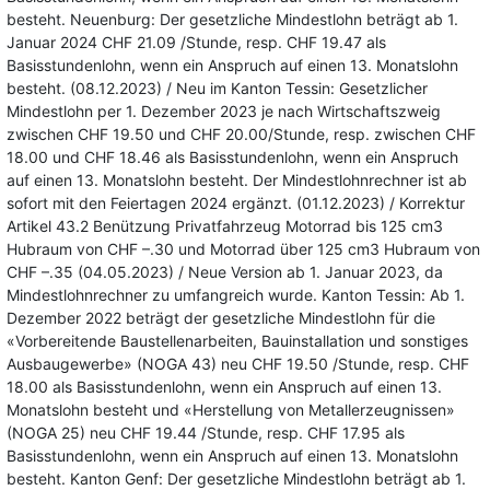
besteht. Neuenburg: Der gesetzliche Mindestlohn beträgt ab 1.
Januar 2024 CHF 21.09 /Stunde, resp. CHF 19.47 als
Basisstundenlohn, wenn ein Anspruch auf einen 13. Monatslohn
besteht. (08.12.2023) / Neu im Kanton Tessin: Gesetzlicher
Mindestlohn per 1. Dezember 2023 je nach Wirtschaftszweig
zwischen CHF 19.50 und CHF 20.00/Stunde, resp. zwischen CHF
18.00 und CHF 18.46 als Basisstundenlohn, wenn ein Anspruch
auf einen 13. Monatslohn besteht. Der Mindestlohnrechner ist ab
sofort mit den Feiertagen 2024 ergänzt. (01.12.2023) / Korrektur
Artikel 43.2 Benützung Privatfahrzeug Motorrad bis 125 cm3
Hubraum von CHF –.30 und Motorrad über 125 cm3 Hubraum von
CHF –.35 (04.05.2023) / Neue Version ab 1. Januar 2023, da
Mindestlohnrechner zu umfangreich wurde. Kanton Tessin: Ab 1.
Dezember 2022 beträgt der gesetzliche Mindestlohn für die
«Vorbereitende Baustellenarbeiten, Bauinstallation und sonstiges
Ausbaugewerbe» (NOGA 43) neu CHF 19.50 /Stunde, resp. CHF
18.00 als Basisstundenlohn, wenn ein Anspruch auf einen 13.
Monatslohn besteht und «Herstellung von Metallerzeugnissen»
(NOGA 25) neu CHF 19.44 /Stunde, resp. CHF 17.95 als
Basisstundenlohn, wenn ein Anspruch auf einen 13. Monatslohn
besteht. Kanton Genf: Der gesetzliche Mindestlohn beträgt ab 1.