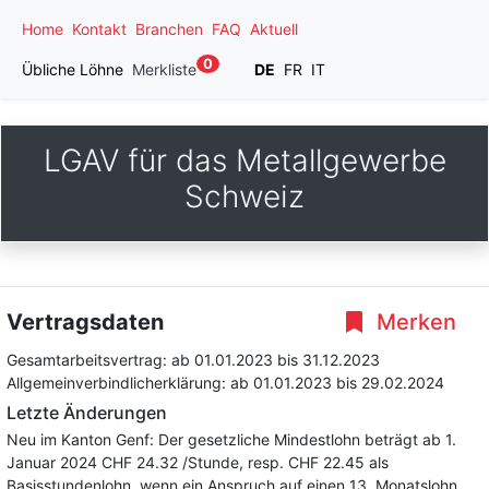
Home
Kontakt
Branchen
FAQ
Aktuell
0
Übliche Löhne
Merkliste
DE
FR
IT
LGAV für das Metallgewerbe
Schweiz
Vertragsdaten
Merken
Gesamtarbeitsvertrag:
ab 01.01.2023
bis 31.12.2023
Allgemeinverbindlicherklärung:
ab 01.01.2023
bis 29.02.2024
Letzte Änderungen
Neu im Kanton Genf: Der gesetzliche Mindestlohn beträgt ab 1.
Januar 2024 CHF 24.32 /Stunde, resp. CHF 22.45 als
Basisstundenlohn, wenn ein Anspruch auf einen 13. Monatslohn