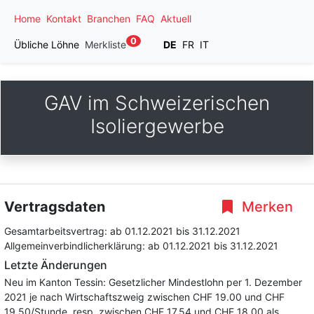
Home
Kontakt
Branchen
FAQ
Aktuell
0
Übliche Löhne
Merkliste
DE
FR
IT
GAV im Schweizerischen
Isoliergewerbe
Vertragsdaten
Merken
Gesamtarbeitsvertrag:
ab 01.12.2021
bis 31.12.2021
Allgemeinverbindlicherklärung:
ab 01.12.2021
bis 31.12.2021
Letzte Änderungen
Neu im Kanton Tessin: Gesetzlicher Mindestlohn per 1. Dezember
2021 je nach Wirtschaftszweig zwischen CHF 19.00 und CHF
19.50/Stunde, resp. zwischen CHF 17.54 und CHF 18.00 als