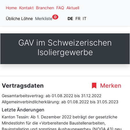
Home
Kontakt
Branchen
FAQ
Aktuell
0
Übliche Löhne
Merkliste
DE
FR
IT
GAV im Schweizerischen
Isoliergewerbe
Vertragsdaten
Merken
Gesamtarbeitsvertrag:
ab 01.08.2022
bis 31.12.2022
Allgemeinverbindlicherklärung:
ab 01.08.2022
bis 31.05.2023
Letzte Änderungen
Kanton Tessin: Ab 1. Dezember 2022 beträgt der gesetzliche
Mindestlohn für die «Vorbereitende Baustellenarbeiten,
Bauinstallation und sonstiges Ausbaugewerbe» (NOGA 43) neu