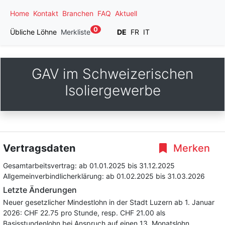
Home
Kontakt
Branchen
FAQ
Aktuell
0
Übliche Löhne
Merkliste
DE
FR
IT
GAV im Schweizerischen
Isoliergewerbe
Vertragsdaten
Merken
Gesamtarbeitsvertrag:
ab 01.01.2025
bis 31.12.2025
Allgemeinverbindlicherklärung:
ab 01.02.2025
bis 31.03.2026
Letzte Änderungen
Neuer gesetzlicher Mindestlohn in der Stadt Luzern ab 1. Januar
2026: CHF 22.75 pro Stunde, resp. CHF 21.00 als
Basisstundenlohn bei Anspruch auf einen 13. Monatslohn.