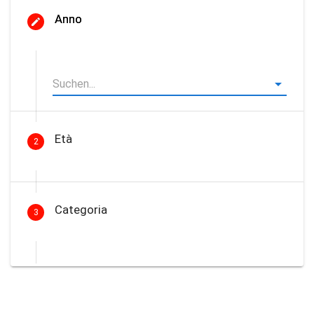
Anno
Età
2
Categoria
3