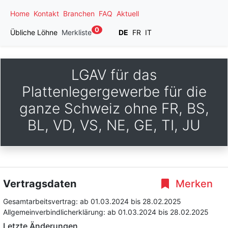
Home
Kontakt
Branchen
FAQ
Aktuell
0
Übliche Löhne
Merkliste
DE
FR
IT
LGAV für das
Plattenlegergewerbe für die
ganze Schweiz ohne FR, BS,
BL, VD, VS, NE, GE, TI, JU
Vertragsdaten
Merken
Gesamtarbeitsvertrag:
ab 01.03.2024
bis 28.02.2025
Allgemeinverbindlicherklärung:
ab 01.03.2024
bis 28.02.2025
Letzte Änderungen