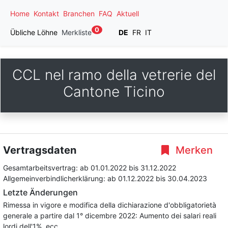
Home
Kontakt
Branchen
FAQ
Aktuell
0
Übliche Löhne
Merkliste
DE
FR
IT
CCL nel ramo della vetrerie del
Cantone Ticino
Vertragsdaten
Merken
Gesamtarbeitsvertrag:
ab 01.01.2022
bis 31.12.2022
Allgemeinverbindlicherklärung:
ab 01.12.2022
bis 30.04.2023
Letzte Änderungen
Rimessa in vigore e modifica della dichiarazione d'obbligatorietà
generale a partire dal 1° dicembre 2022: Aumento dei salari reali
lordi dell'1%, ecc.