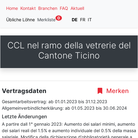
Home
Kontakt
Branchen
FAQ
Aktuell
0
Übliche Löhne
Merkliste
DE
FR
IT
CCL nel ramo della vetrerie del
Cantone Ticino
Vertragsdaten
Merken
Gesamtarbeitsvertrag:
ab 01.01.2023
bis 31.12.2023
Allgemeinverbindlicherklärung:
ab 01.05.2023
bis 30.06.2024
Letzte Änderungen
A partire dall 1° gennaio 2023: Aumento dei salari minimi, aumento
dei salari reali del 1.5% e aumento individuale del 0.5% della massa
salariale. Modifica della dichiarazione d'obbligatorietà generale a