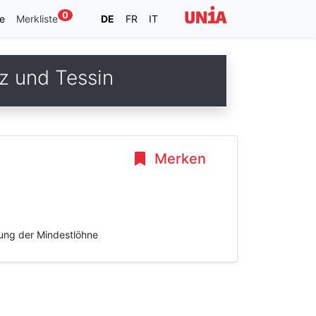
0
e
Merkliste
DE
FR
IT
z und Tessin
Merken
hung der Mindestlöhne