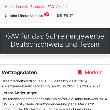
Home
Kontakt
Branchen
FAQ
Aktuell
0
Übliche Löhne
Merkliste
DE
FR
IT
GAV für das Schreinergewerbe
Deutschschweiz und Tessin
Vertragsdaten
Merken
Gesamtarbeitsvertrag:
ab 01.05.2023
bis 29.02.2024
Allgemeinverbindlicherklärung:
ab 01.05.2023
bis 29.02.2024
Letzte Änderungen
Der Mindestlohnrechner enthält ab sofort die Jahresauswahl 2024.
(05.12.2023) / Neue Zusatzvereinbarung per 1. Mai 2023:
Erhöhung der Mindestlöhne und generelle Lohnerhöhung.