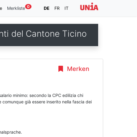
0
e
Merkliste
DE
FR
IT
nti del Cantone Ticino
Merken
 salario minimo: secondo la CPC edilizia chi
e comunque già essere inserito nella fascia dei
inalsprache.