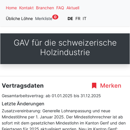
Home
Kontakt
Branchen
FAQ
Aktuell
0
Übliche Löhne
Merkliste
DE
FR
IT
GAV für die schweizerische
Holzindustrie
Vertragsdaten
Merken
Gesamtarbeitsvertrag:
ab 01.01.2025
bis 31.12.2025
Letzte Änderungen
Zusatzvereinbarung: Generelle Lohnanpassung und neue
Mindestlöhne per 1. Januar 2025. Der Mindestlohnrechner ist ab
sofort mit dem gesetzlichen Mindestlohn im Kanton Genf und den
Feiertagen für 2025 aktualisiert worden. Neu im Kanton Genf: