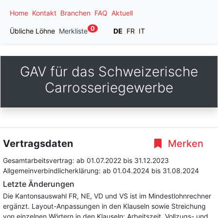
Home
Kontakt
Branchen
FAQ
Aktuell
0
Übliche Löhne
Merkliste
DE
FR
IT
GAV für das Schweizerische
Carrosseriegewerbe
Vertragsdaten
Merken
Gesamtarbeitsvertrag:
ab 01.07.2022
bis 31.12.2023
Allgemeinverbindlicherklärung:
ab 01.04.2024
bis 31.08.2024
Letzte Änderungen
Die Kantonsauswahl FR, NE, VD und VS ist im Mindestlohnrechner
ergänzt. Layout-Anpassungen in den Klauseln sowie Streichung
von einzelnen Wörtern in den Klauseln: Arbeitszeit, Vollzugs- und