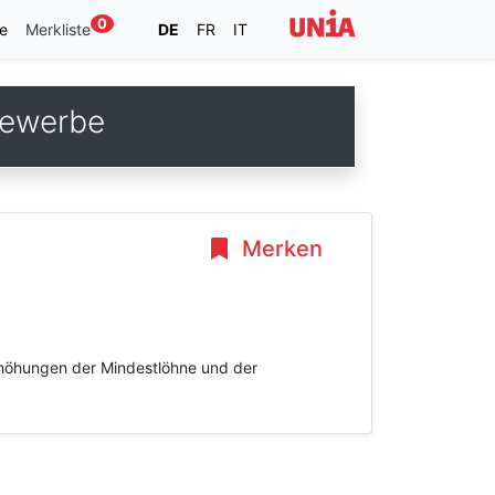
0
e
Merkliste
DE
FR
IT
gewerbe
Merken
rhöhungen der Mindestlöhne und der