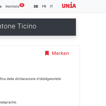
0
e
Merkliste
DE
FR
IT
ntone Ticino
Merken
ica della dichiarazione d'obbligatorietà
inalsprache.