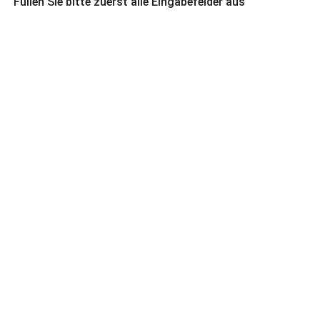
Füllen Sie bitte zuerst alle Eingabefelder aus