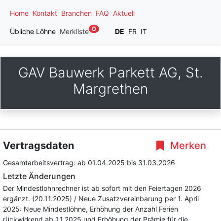
Home
Kontakt
Branchen
FAQ
Aktuell
0
Übliche Löhne
Merkliste
DE
FR
IT
GAV Bauwerk Parkett AG, St.
Margrethen
Vertragsdaten
Merken
Gesamtarbeitsvertrag:
ab 01.04.2025
bis 31.03.2026
Letzte Änderungen
Der Mindestlohnrechner ist ab sofort mit den Feiertagen 2026
ergänzt. (20.11.2025) / Neue Zusatzvereinbarung per 1. April
2025: Neue Mindestlöhne, Erhöhung der Anzahl Ferien
rückwirkend ab 1.1.2025 und Erhöhung der Prämie für die