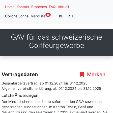
Home
Kontakt
Branchen
FAQ
Aktuell
0
Übliche Löhne
Merkliste
DE
FR
IT
GAV für das schweizerische
Coiffeurgewerbe
Vertragsdaten
Merken
Gesamtarbeitsvertrag:
ab 01.12.2024
bis 31.12.2025
Allgemeinverbindlicherklärung:
ab 01.12.2024
bis 31.12.2025
Letzte Änderungen
Der Mindestlohnrechner ist ab sofort mit den GAV- sowie den
gesetzlichen Mindestlöhnen im Kanton Tessin, Genf und
Neuenburg und den Feiertagen für 2025 aktualisiert worden. Neu