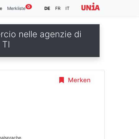
0
e
Merkliste
DE
FR
IT
rcio nelle agenzie di
 TI
Merken
inalsprache.