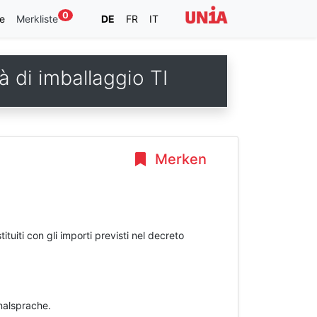
0
e
Merkliste
DE
FR
IT
tà di imballaggio TI
Merken
ituiti con gli importi previsti nel decreto
inalsprache.