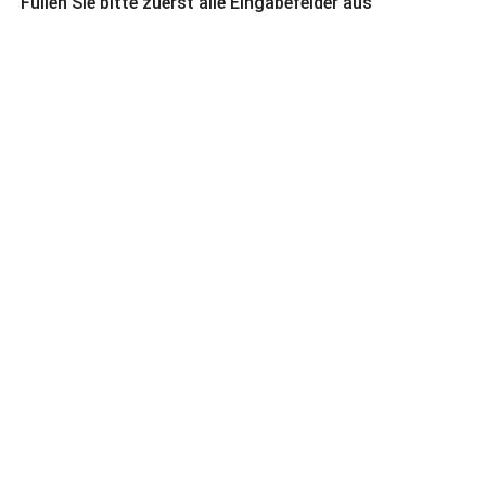
Füllen Sie bitte zuerst alle Eingabefelder aus