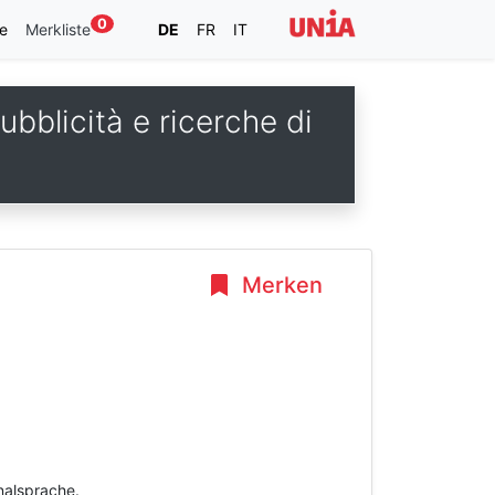
0
e
Merkliste
DE
FR
IT
ubblicità e ricerche di
Merken
inalsprache.