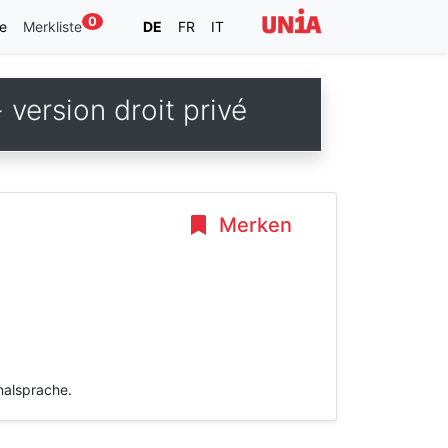
0
e
Merkliste
DE
FR
IT
version droit privé
Merken
inalsprache.