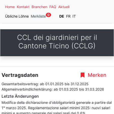
Home
Kontakt
Branchen
FAQ
Aktuell
0
Übliche Löhne
Merkliste
DE
FR
IT
CCL dei giardinieri per il
Cantone Ticino (CCLG)
Vertragsdaten
Merken
Gesamtarbeitsvertrag:
ab 01.01.2025
bis 31.12.2025
Allgemeinverbindlicherklärung:
ab 01.03.2025
bis 31.03.2026
Letzte Änderungen
Modifica della dichiarazione d'obbligatorietà generale a partire dal
1° marzo 2025. Regolamentazione salari minimi 2025: nuovi salari
minimi e aumento generale dei salari reali del 0.6%.