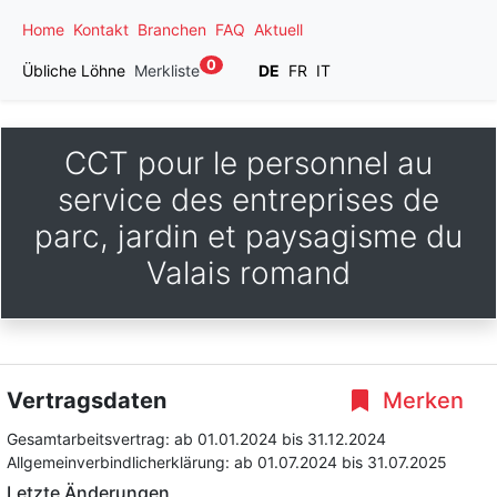
Home
Kontakt
Branchen
FAQ
Aktuell
0
Übliche Löhne
Merkliste
DE
FR
IT
CCT pour le personnel au
service des entreprises de
parc, jardin et paysagisme du
Valais romand
Vertragsdaten
Merken
Gesamtarbeitsvertrag:
ab 01.01.2024
bis 31.12.2024
Allgemeinverbindlicherklärung:
ab 01.07.2024
bis 31.07.2025
Letzte Änderungen