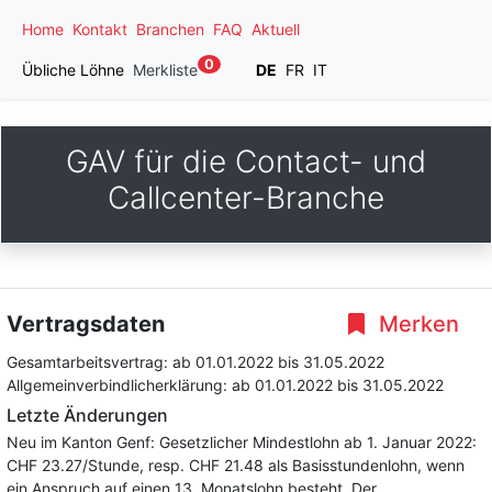
Home
Kontakt
Branchen
FAQ
Aktuell
0
Übliche Löhne
Merkliste
DE
FR
IT
GAV für die Contact- und
Callcenter-Branche
Vertragsdaten
Merken
Gesamtarbeitsvertrag:
ab 01.01.2022
bis 31.05.2022
Allgemeinverbindlicherklärung:
ab 01.01.2022
bis 31.05.2022
Letzte Änderungen
Neu im Kanton Genf: Gesetzlicher Mindestlohn ab 1. Januar 2022:
CHF 23.27/Stunde, resp. CHF 21.48 als Basisstundenlohn, wenn
ein Anspruch auf einen 13. Monatslohn besteht. Der