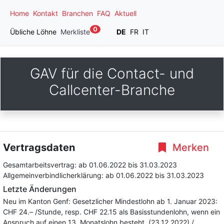
Home
Kontakt
Branchen
FAQ
Aktuell
0
Übliche Löhne
Merkliste
DE
FR
IT
GAV für die Contact- und
Callcenter-Branche
Vertragsdaten
Merken
Gesamtarbeitsvertrag:
ab 01.06.2022
bis 31.03.2023
Allgemeinverbindlicherklärung:
ab 01.06.2022
bis 31.03.2023
Letzte Änderungen
Neu im Kanton Genf: Gesetzlicher Mindestlohn ab 1. Januar 2023:
CHF 24.– /Stunde, resp. CHF 22.15 als Basisstundenlohn, wenn ein
Anspruch auf einen 13. Monatslohn besteht. (23.12.2022) /