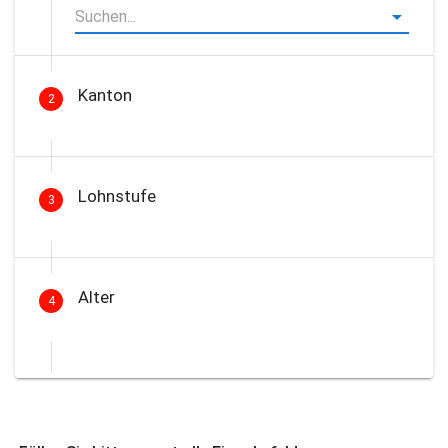
Kanton
2
Lohnstufe
3
Alter
4