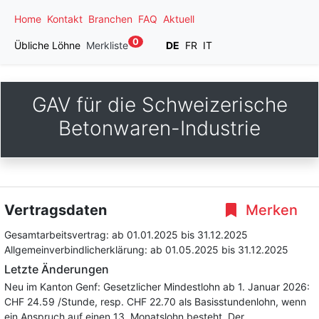
Home
Kontakt
Branchen
FAQ
Aktuell
0
Übliche Löhne
Merkliste
DE
FR
IT
GAV für die Schweizerische
Betonwaren-Industrie
Vertragsdaten
Merken
Gesamtarbeitsvertrag:
ab 01.01.2025
bis 31.12.2025
Allgemeinverbindlicherklärung:
ab 01.05.2025
bis 31.12.2025
Letzte Änderungen
Neu im Kanton Genf: Gesetzlicher Mindestlohn ab 1. Januar 2026:
CHF 24.59 /Stunde, resp. CHF 22.70 als Basisstundenlohn, wenn
ein Anspruch auf einen 13. Monatslohn besteht. Der