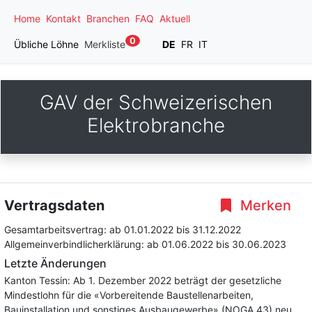
Home
Kontakt
Branchen
FAQ
Aktuell
0
Übliche Löhne
Merkliste
DE
FR
IT
GAV der Schweizerischen
Elektrobranche
Vertragsdaten
Merken
Gesamtarbeitsvertrag:
ab 01.01.2022
bis 31.12.2022
Allgemeinverbindlicherklärung:
ab 01.06.2022
bis 30.06.2023
Letzte Änderungen
Kanton Tessin: Ab 1. Dezember 2022 beträgt der gesetzliche
Mindestlohn für die «Vorbereitende Baustellenarbeiten,
Bauinstallation und sonstiges Ausbaugewerbe» (NOGA 43) neu