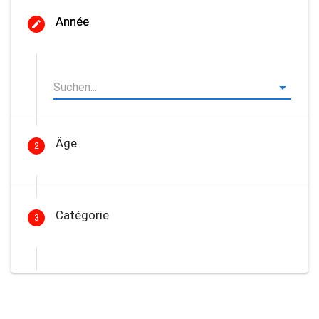
Année
Âge
2
Catégorie
3