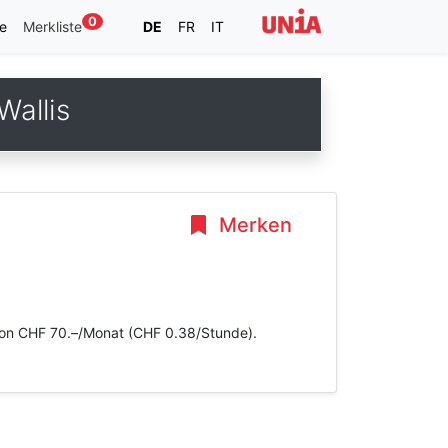
0
e
Merkliste
DE
FR
IT
allis
Merken
 von CHF 70.–/Monat (CHF 0.38/Stunde).