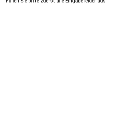
Füllen Sie bitte zuerst alle Eingabefelder aus