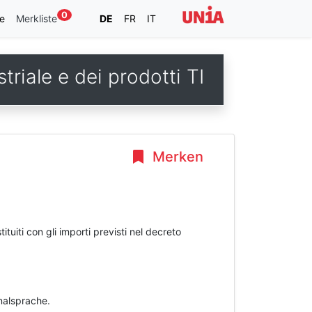
0
e
Merkliste
DE
FR
IT
triale e dei prodotti TI
Merken
ituiti con gli importi previsti nel decreto
inalsprache.