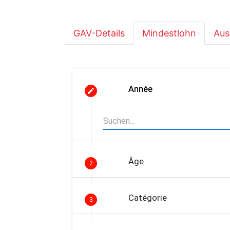
GAV-Details
Mindestlohn
Aus
Année
Âge
2
Catégorie
3