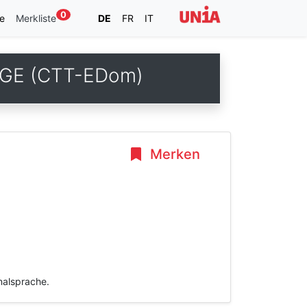
0
e
Merkliste
DE
FR
IT
e GE (CTT-EDom)
Merken
inalsprache.