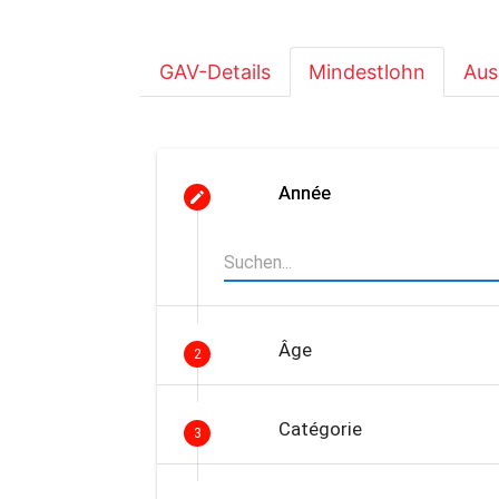
GAV-Details
Mindestlohn
Aus
Année
Âge
2
Catégorie
3