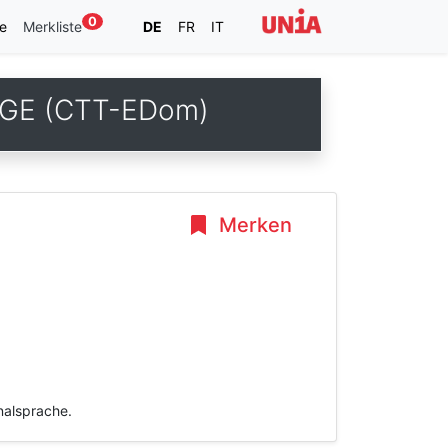
0
e
Merkliste
DE
FR
IT
e GE (CTT-EDom)
Merken
inalsprache.