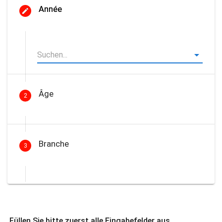
Année
Âge
2
Branche
3
Füllen Sie bitte zuerst alle Eingabefelder aus