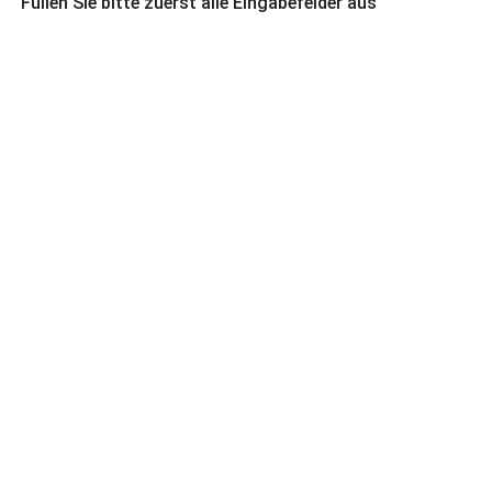
Füllen Sie bitte zuerst alle Eingabefelder aus