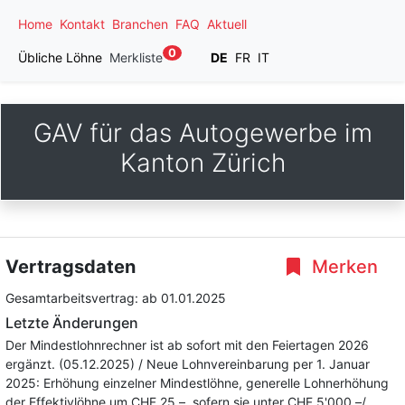
Home
Kontakt
Branchen
FAQ
Aktuell
0
Übliche Löhne
Merkliste
DE
FR
IT
GAV für das Autogewerbe im
Kanton Zürich
Vertragsdaten
Merken
Gesamtarbeitsvertrag:
ab 01.01.2025
Letzte Änderungen
Der Mindestlohnrechner ist ab sofort mit den Feiertagen 2026
ergänzt. (05.12.2025) / Neue Lohnvereinbarung per 1. Januar
2025: Erhöhung einzelner Mindestlöhne, generelle Lohnerhöhung
der Effektivlöhne um CHF 25.–, sofern sie unter CHF 5'000.–/