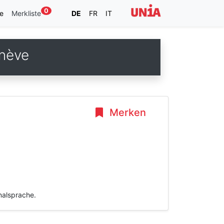
0
e
Merkliste
DE
FR
IT
enève
Merken
inalsprache.