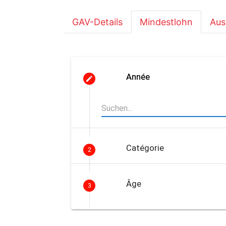
GAV-Details
Mindestlohn
Aus
Année
Catégorie
2
Âge
3