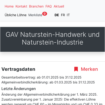
Home
Kontakt
Branchen
FAQ
Aktuell
0
Übliche Löhne
Merkliste
DE
FR
IT
GAV Naturstein-Handwerk und
Naturstein-Industrie
Vertragsdaten
Merken
Gesamtarbeitsvertrag:
ab 01.01.2025
bis 31.12.2025
Allgemeinverbindlicherklärung:
ab 01.03.2025
bis 31.12.2025
Letzte Änderungen
Änderung der Allgemeinverbindlicherklärung per 1. März 2025.
Zusatzvereinbarung per 1. Januar 2025: Die effektiven Löhne
werden generell um CHF 60.– im Monatslohn und um CHF 0.33 im