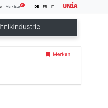
0
e
Merkliste
DE
FR
IT
nikindustrie
Merken