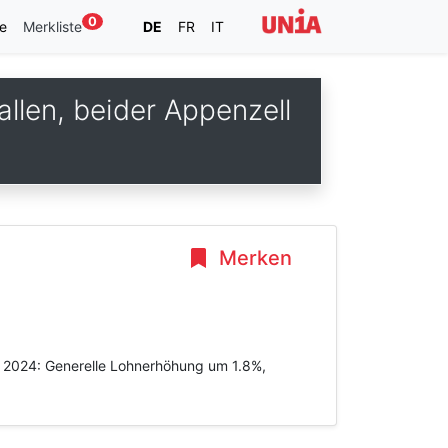
0
e
Merkliste
DE
FR
IT
llen, beider Appenzell
Merken
ar 2024: Generelle Lohnerhöhung um 1.8%,