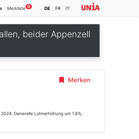
0
e
Merkliste
DE
FR
IT
llen, beider Appenzell
Merken
ar 2024: Generelle Lohnerhöhung um 1.8%,