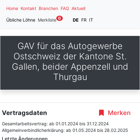
Home
Kontakt
Branchen
FAQ
Aktuell
0
Übliche Löhne
Merkliste
DE
FR
IT
GAV für das Autogewerbe
Ostschweiz der Kantone St.
Gallen, beider Appenzell und
Thurgau
Vertragsdaten
Merken
Gesamtarbeitsvertrag:
ab 01.01.2024
bis 31.12.2024
Allgemeinverbindlicherklärung:
ab 01.05.2024
bis 28.02.2025
Letzte Änderungen