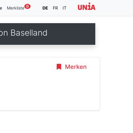
0
e
Merkliste
DE
FR
IT
on Baselland
Merken