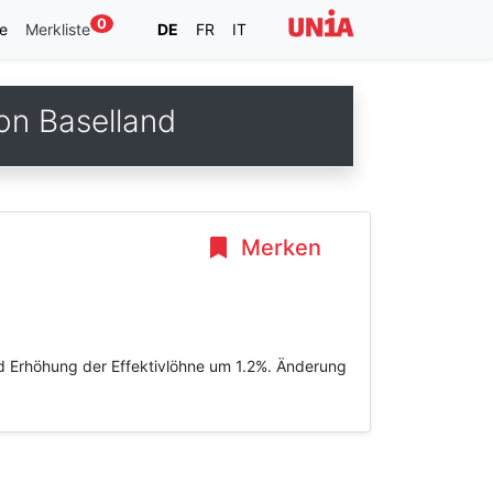
0
e
Merkliste
DE
FR
IT
on Baselland
Merken
nd Erhöhung der Effektivlöhne um 1.2%. Änderung